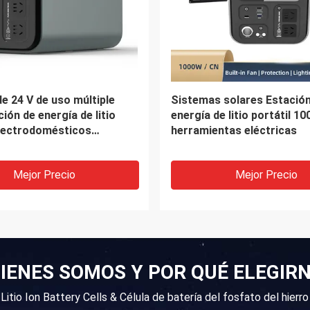
larga de la energía solar
Batería resistente a los c
 de ciclo Lifepo4, central
7.4V 6.6A del litio de LFP 
del litio 650W
la energía eólica
Mejor Precio
Mejor Precio
IENES SOMOS Y POR QUÉ ELEGIR
 Litio Ion Battery Cells & Célula de batería del fosfato del hierro