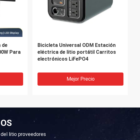
hoques
Carga rápida prismática de energía
EBike para
solar de la célula de batería de litio
32Ah
Mejor Precio
NOS
 del litio proveedores