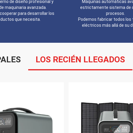
terno de diseño profesional y
Máquinas automáticas av
 de maquinaria avanzada.
estrictamente sistema de c
ooperar para desarrollar los
procesos.
oductos que necesita.
Podemos fabricar todos los 
eléctricos más allá de su
PALES
LOS RECIÉN LLEGADOS